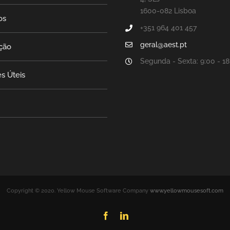
1600-082 Lisboa
os
+351 964 401 457
geral@aest.pt
ção
Segunda - Sexta: 9:00 - 18
s Úteis
Copyright © 2020. Yellow Mouse Software Company
www.yellowmousesoft.com
Facebook
LinkedIn