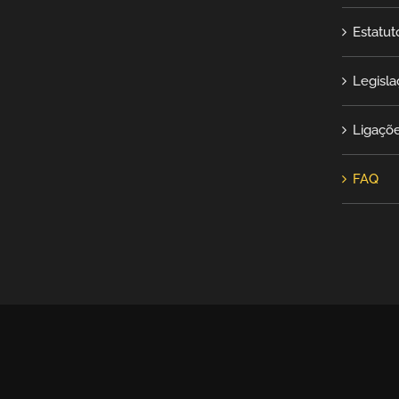
Estatut
Legisla
Ligaçõe
FAQ